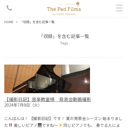
HOME
「収録」を含む記事一覧
「収録」を含む記事一覧
Tags
【撮影日記】音楽教室様 発表会動画撮影
2024年7月9日（火）
こんばんは！ 【撮影日記】です！ 夏の発表会シーズン 始まりまし
た
美しいピアノ
ですね〜
同じピアノでも、 奏でる人によ