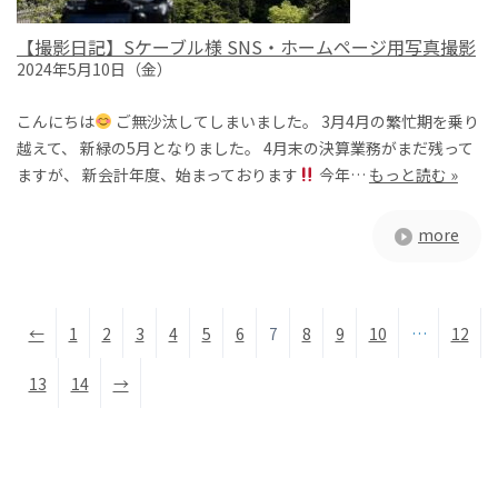
【撮影日記】Sケーブル様 SNS・ホームページ用写真撮影
2024年5月10日（金）
こんにちは
ご無沙汰してしまいました。 3月4月の繁忙期を乗り
越えて、 新緑の5月となりました。 4月末の決算業務がまだ残って
ますが、 新会計年度、始まっております
今年…
もっと読む »
more
←
1
2
3
4
5
6
7
8
9
10
…
12
13
14
→