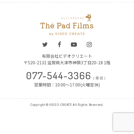
有限会社ビデオクリエート
〒520-2132 滋賀県大津市神領3丁目20-18 1階
077-544-3366
（発信）
営業時間：10:00～17:00(火曜定休)
Copyright ©
VIDEO-CREATE All Rights Reserved.