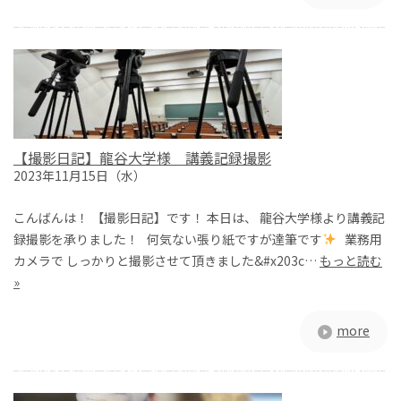
【撮影日記】龍谷大学様 講義記録撮影
2023年11月15日（水）
こんばんは！ 【撮影日記】です！ 本日は、 龍谷大学様より講義記
録撮影を承りました！ 何気ない張り紙ですが達筆です
業務用
カメラで しっかりと撮影させて頂きました&#x203c…
もっと読む
»
more