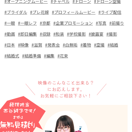
オープニングムービー
チャペル
ドローン
ドローン空撮
ブライダル
プレ花嫁
プロフィールムービー
ライブ配信
一眼
一眼レフ
京都
企業プロモーション
写真
前撮り
動画
即日編集
収録
和装
学校撮影
披露宴
撮影
日本
映像
滋賀
発表会
白無垢
着物
空撮
結婚
結婚式
結婚準備
編集
花束
映像のこんなこと出来る？
にお応えします。
お気軽にご相談下さい！