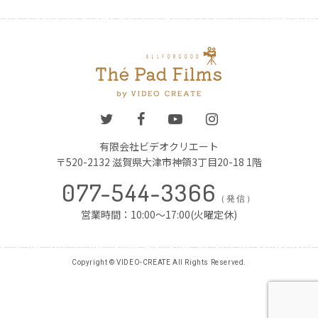
有限会社ビデオクリエート
〒520-2132 滋賀県大津市神領3丁目20-18 1階
077-544-3366
（発信）
営業時間：10:00～17:00(火曜定休)
Copyright ©
VIDEO-CREATE All Rights Reserved.