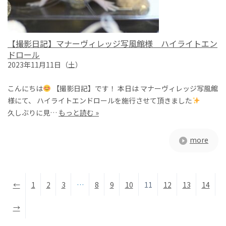
【撮影日記】マナーヴィレッジ写風館様 ハイライトエン
ドロール
2023年11月11日（土）
こんにちは
【撮影日記】です！ 本日は マナーヴィレッジ写風館
様にて、 ハイライトエンドロールを施行させて頂きました
久しぶりに見…
もっと読む »
more
←
1
2
3
…
8
9
10
11
12
13
14
→