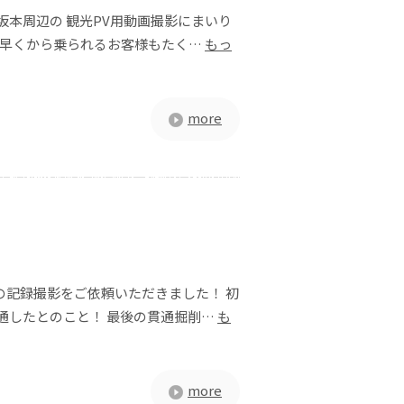
坂本周辺の 観光PV用動画撮影にまいり
朝早くから乗られるお客様もたく…
もっ
more
の記録撮影をご依頼いただきました！ 初
通したとのこと！ 最後の貫通掘削…
も
more