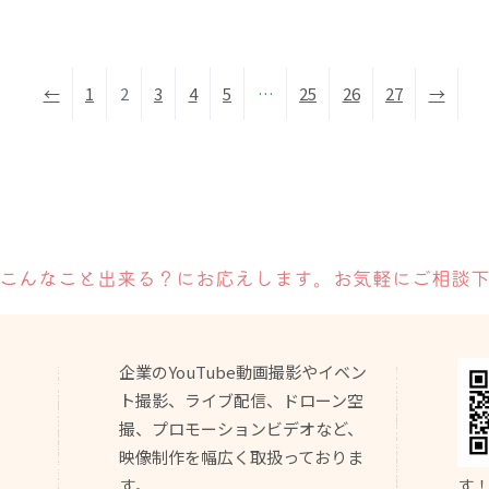
←
1
2
3
4
5
…
25
26
27
→
こんなこと出来る？
にお応えします。
お気軽にご相談
企業のYouTube動画撮影やイベン
ト撮影、ライブ配信、ドローン空
撮、プロモーションビデオなど、
映像制作を幅広く取扱っておりま
す。
す