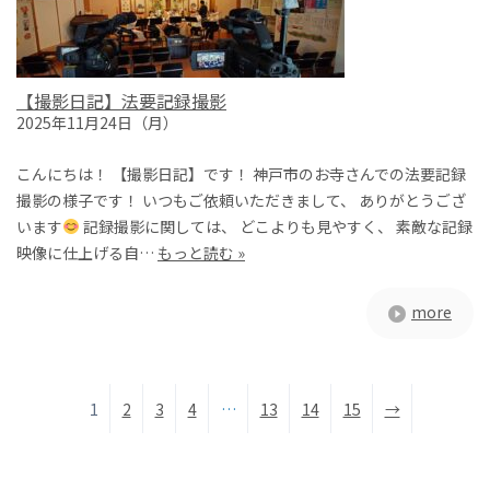
【撮影日記】法要記録撮影
2025年11月24日（月）
こんにちは！ 【撮影日記】です！ 神戸市のお寺さんでの法要記録
撮影の様子です！ いつもご依頼いただきまして、 ありがとうござ
います
記録撮影に関しては、 どこよりも見やすく、 素敵な記録
映像に仕上げる自…
もっと読む »
more
1
2
3
4
…
13
14
15
→